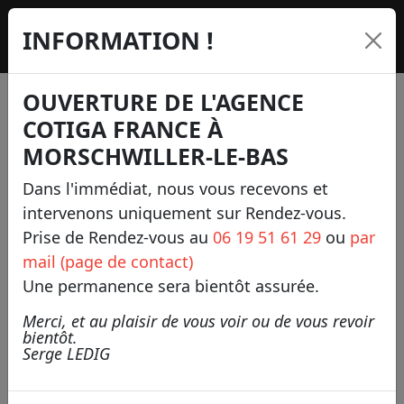
INFORMATION !
OUVERTURE DE L'AGENCE
COTIGA FRANCE À
MORSCHWILLER-LE-BAS
COTIGA FRANCE
Dans l'immédiat, nous vous recevons et
S'installe à :
intervenons uniquement sur Rendez-vous.
MORSCHWILLER-LE-BAS
Prise de Rendez-vous au
06 19 51 61 29
ou
par
mail (page de contact)
1 rue de la 1ère Armée
Une permanence sera bientôt assurée.
Française
Merci, et au plaisir de vous voir ou de vous revoir
bientôt.
L'entreprise Informatique Cotiga France,
Serge LEDIG
s'installe à
Morschwiller-le-Bas, au 1 rue de la
1ère Armée Française
.