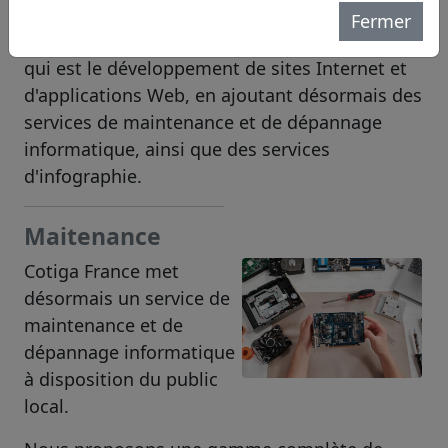
Fermer
L'entreprise conserve son activité principale,
qui est le développement de sites Internet et
d'applications Web, en ajoutant désormais des
services de maintenance et de dépannage
informatique, ainsi que des services
d'infographie.
Maitenance
Cotiga France met
désormais un service de
maintenance et de
dépannage informatique
à disposition du public
local.